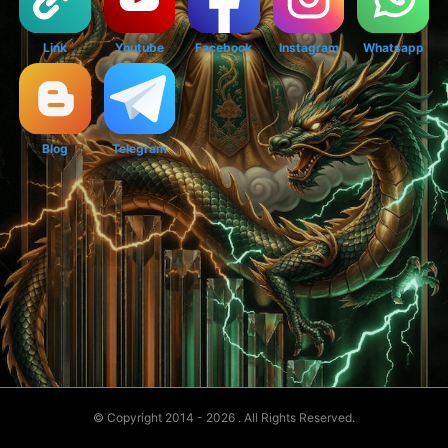
Link
Youtube
Facebook
Instagram
Whatsapp
Blog
Telegram
© Copyright 2014 - 2026
. All Rights Reserved.